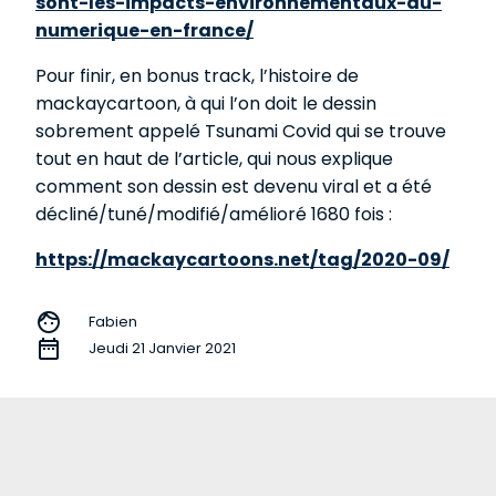
sont-les-impacts-environnementaux-du-
numerique-en-france/
Pour finir, en bonus track, l’histoire de
mackaycartoon, à qui l’on doit le dessin
sobrement appelé Tsunami Covid qui se trouve
tout en haut de l’article, qui nous explique
comment son dessin est devenu viral et a été
décliné/tuné/modifié/amélioré 1680 fois :
https://mackaycartoons.net/tag/2020-09/
face
Fabien
date_range
Jeudi 21 Janvier 2021